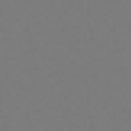
Os seus dados pessoais são 
ao tratamento, de acordo co
Os períodos de conservação
associado, motivos históric
comprometendo-se o INPI a
e segurança.
Cookies e Tecnologias Sem
O INPI utiliza no seu sít
semelhantes que permitem
navegação dos seus Utiliz
eficiência de resposta e, po
repetidamente as mesmas i
A colocação de cookies ajud
do Utilizador na visita seg
o funcionamento do mesmo
Os cookies usados pelo I
permitam identificar o 
genéricas, designadamente