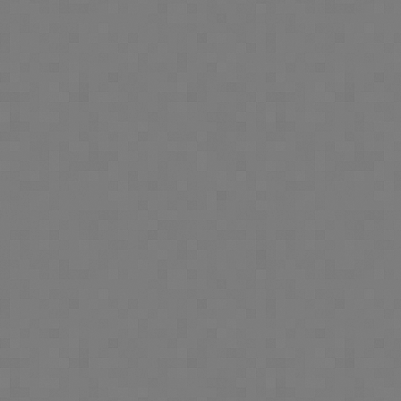
Segurança de Dados Pesso
O INPI, na prossecução d
tecnologias e procedimen
seus dados pessoais, prote
nomeadamente:
Medidas de segurança 
funcionários, colabor
sobre as instalações 
combate à intrusão,
equipamentos 24x7 e
dedicados;
Medidas de segurança 
postos de trabalho at
autenticação e privilég
sistemas de deteção 
aplicacionais, bem co
de comunicação segur
Acesso e controlo dos seus