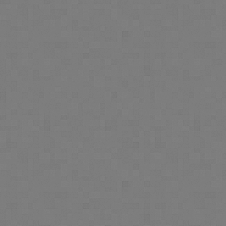
Possibilitamos, a seu pedid
dados pessoais, nos termo
processamento dos seus da
Caso a utilização dos seus 
tem o direito de o retirar
dados efetuado até esse m
Através do INPI (servico.
”Tratamento de dados Pesso
(epd.inpi@inpi.pt) pode solic
Informação acerca do 
A finalidade subjacent
A correção, ou atualiz
Os seus dados num form
O apagamento dos dad
tratamento em causa.
Arquivo de Dados Pessoais