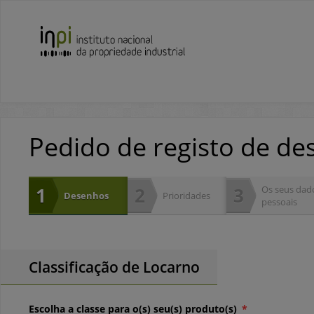
L
Pedido de registo de d
1
2
3
Os seus dad
Desenhos
Prioridades
pessoais
Classificação de Locarno
Escolha a classe para o(s) seu(s) produto(s)
*