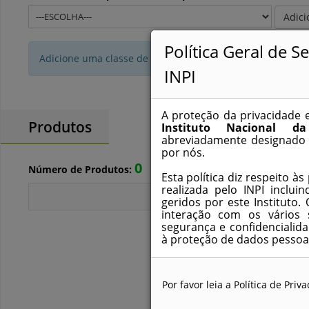
Adici
Política Geral de 
Adicione uma classe de Locarno antes de continuar
INPI
A proteção da privacidade 
Produtos
Instituto Nacional da 
abreviadamente designado
por nós.
0
Número de Produtos:
Esta política diz respeito à
realizada pelo INPI incluin
Adicionar Pro
geridos por este Instituto
interação com os vários 
segurança e confidencialida
à proteção de dados pessoai
O sítio e os portais sob a r
disponibilizados, contêm lin
Por favor leia a Política de Pri
entidades terceiras. A p
exclusivamente ao sítio e