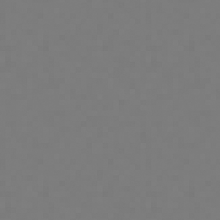
condicionada.
Exoneração de Responsabi
O INPI não poderá ser resp
em sede de responsabilidade
limitados, danos emergente
direta ou indiretamente),
correta ou incorreta dos 
conteúdos por parte do u
computador e sistema inform
A informação divulgada deve
Nos serviços, sítio e portai
disponibilizados por entidad
entidades. Deste modo, o 
respeita à completa exat
constante dos seus sítios.
O sítio eletrónico pode con
terceiras sobre os quais o 
qualquer responsabilidade.