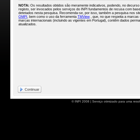
NOTA:
Os resultados obtidos são meramente indicativos, podendo, no decurso
registo, ser invocados pelos serviços do INPI fundamentos de recusa com base
detetados nesta pesquisa. Recomenda-se, por isso, também a pesquisa nos si
OMPI
, bem como o uso da ferramenta
TMView
, que, no que respeita a marcas
marcas internacionais (incluindo as vigentes em Portugal), contêm dados per
atualizados.
Continuar
© INPI 2008 | Serviço otimizado para uma reso